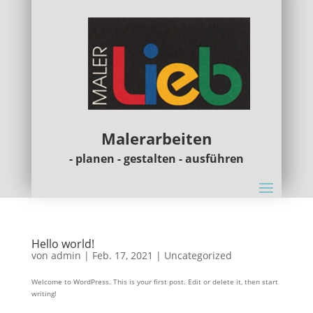
Malerarbeiten
- planen - gestalten - ausführen
Hello world!
von
admin
|
Feb. 17, 2021
|
Uncategorized
Welcome to WordPress. This is your first post. Edit or delete it, then start
writing!